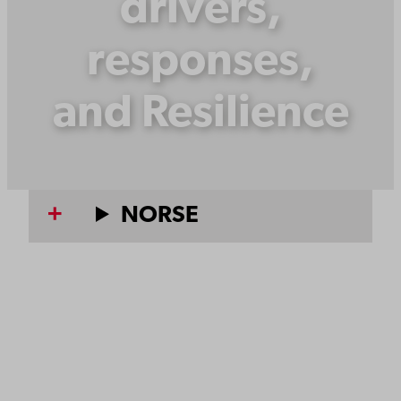
drivers,
responses,
and Resilience
NORSE