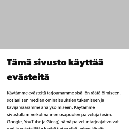
Tietosuoja
IT-apua
Tiedekunnat
Opiskele meillä
Tutki kanssamme
Tee yhteistyötä kanssamme
Åbo Akademin kirjasto
Jatkuva oppiminen
Tämä sivusto käyttää
Lahjoita Åbo Akademille
Liity alumniverkostoomme
evästeitä
Åbo Akademista
Intra
Käytämme evästeitä tarjoamamme sisällön räätälöimiseen,
sosiaalisen median ominaisuuksien tukemiseen ja
kävijämäärämme analysoimiseen. Käytämme
Facebook
Instagram
YouTube
LinkedIn
Blog
Snapchat
sivustollamme kolmannen osapuolen palveluja (esim.
Google, YouTube ja Giosg) nämä palveluntarjoajat voivat