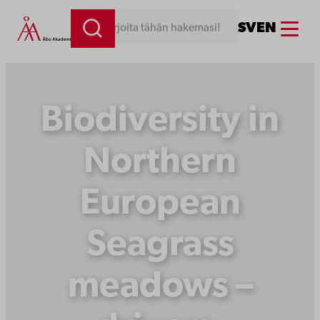
Siirry
Menu
SV
EN
Kirjoita tähän hakemasi!
sisältöön
Biodiversity in
Northern
European
Seagrass
meadows –