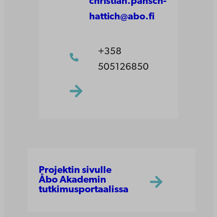
christian.pansch-
hattich@abo.fi
+358
505126850
Projektin sivulle
Åbo Akademin
tutkimusportaalissa