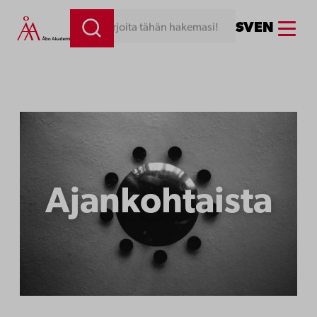
Siirry
Menu
SV
EN
Kirjoita tähän hakemasi!
sisältöön
Ajankohtaista