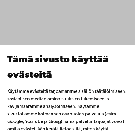
IT-apua
Tiedekunnat
Opiskele meillä
Tutki kanssamme
Tee yhteistyötä kanssamme
Åbo Akademin kirjasto
Jatkuva oppiminen
Tämä sivusto käyttää
Lahjoita Åbo Akademille
Liity alumniverkostoomme
evästeitä
Åbo Akademista
Intra
Käytämme evästeitä tarjoamamme sisällön räätälöimiseen,
sosiaalisen median ominaisuuksien tukemiseen ja
kävijämäärämme analysoimiseen. Käytämme
Facebook
Instagram
YouTube
LinkedIn
Blog
Snapchat
sivustollamme kolmannen osapuolen palveluja (esim.
Google, YouTube ja Giosg) nämä palveluntarjoajat voivat
omilla evästeillään kerätä tietoa siitä, miten käytät