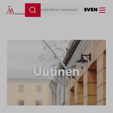
Siirry
Menu
SV
EN
Kirjoita tähän hakemasi!
sisältöön
Uutinen