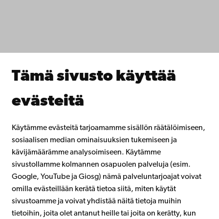
Tiedekunnat
Opiskele meillä
Tutki kanssamme
Tee yhteistyötä kanssamme
Åbo Akademin kirjasto
Jatkuva oppiminen
Tämä sivusto käyttää
Lahjoita Åbo Akademille
Liity alumniverkostoomme
evästeitä
Åbo Akademista
Intra
Käytämme evästeitä tarjoamamme sisällön räätälöimiseen,
sosiaalisen median ominaisuuksien tukemiseen ja
kävijämäärämme analysoimiseen. Käytämme
Facebook
Instagram
YouTube
LinkedIn
Blog
Snapchat
sivustollamme kolmannen osapuolen palveluja (esim.
Google, YouTube ja Giosg) nämä palveluntarjoajat voivat
omilla evästeillään kerätä tietoa siitä, miten käytät
sivustoamme ja voivat yhdistää näitä tietoja muihin
tietoihin, joita olet antanut heille tai joita on kerätty, kun