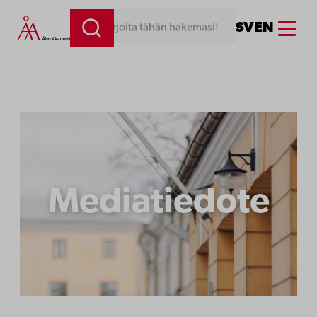
Siirry
Menu
SV
EN
Kirjoita tähän hakemasi!
sisältöön
Mediatiedote