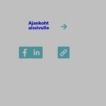
Ajankoht
aissivulle
Åbo Akademi