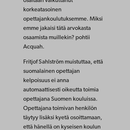
osaltaan vaikuttanut
korkeatasoinen
opettajankoulutuksemme. Miksi
emme jakaisi tätä arvokasta
osaamista muillekin? pohtii
Acquah.
Fritjof Sahlström muistuttaa, että
suomalainen opettajan
kelpoisuus ei anna
automaattisesti oikeutta toimia
opettajana Suomen kouluissa.
Opettajana toimivan henkilön
täytyy lisäksi kyetä osoittamaan,
että hänellä on kyseisen koulun