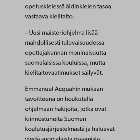
opetuskielessä äidinkielen tasoa
vastaava kielitaito.
– Uusi maisteriohjelma lisää
mahdollisesti tulevaisuudessa
opettajakunnan moninaisuutta
suomalaisissa kouluissa, mutta
kielitaitovaatimukset säilyvät.
Emmanuel Acquahin mukaan
tavoitteena on houkutella
ohjelmaan hakijoita, jotka ovat
kiinnostuneita Suomen
koulutusjärjestelmästä ja haluavat
viedä suomalaista osaamista