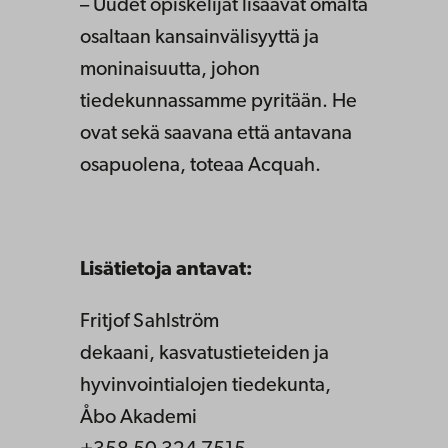
– Uudet opiskelijat lisäävät omalta
osaltaan kansainvälisyyttä ja
moninaisuutta, johon
tiedekunnassamme pyritään. He
ovat sekä saavana että antavana
osapuolena, toteaa Acquah.
Lisätietoja antavat:
Fritjof Sahlström
dekaani, kasvatustieteiden ja
hyvinvointialojen tiedekunta,
Åbo Akademi