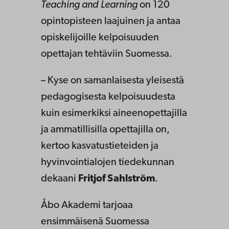
Teaching and Learning
on 120
opintopisteen laajuinen ja antaa
opiskelijoille kelpoisuuden
opettajan tehtäviin Suomessa.
– Kyse on samanlaisesta yleisestä
pedagogisesta kelpoisuudesta
kuin esimerkiksi aineenopettajilla
ja ammatillisilla opettajilla on,
kertoo kasvatustieteiden ja
hyvinvointialojen tiedekunnan
dekaani
Fritjof Sahlström
.
Åbo Akademi tarjoaa
ensimmäisenä Suomessa