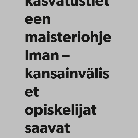
kasvatustiet
een
maisteriohje
lman –
kansainvälis
et
opiskelijat
saavat