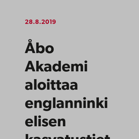
28.8.2019
Åbo
Akademi
aloittaa
englanninki
elisen