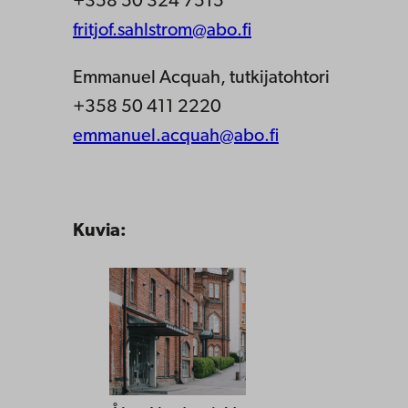
+358 50 324 7515
fritjof.sahlstrom@abo.fi
Emmanuel Acquah, tutkijatohtori
+358 50 411 2220
emmanuel.acquah@abo.fi
Kuvia: