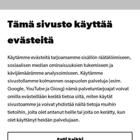
Tee yhteistyötä kanssamme
Åbo Akademin kirjasto
Jatkuva oppiminen
Tämä sivusto käyttää
Lahjoita Åbo Akademille
Liity alumniverkostoomme
evästeitä
Åbo Akademista
Intra
Käytämme evästeitä tarjoamamme sisällön räätälöimiseen,
sosiaalisen median ominaisuuksien tukemiseen ja
kävijämäärämme analysoimiseen. Käytämme
Facebook
Instagram
YouTube
LinkedIn
Blog
Snapchat
sivustollamme kolmannen osapuolen palveluja (esim.
Google, YouTube ja Giosg) nämä palveluntarjoajat voivat
omilla evästeillään kerätä tietoa siitä, miten käytät
sivustoamme ja voivat yhdistää näitä tietoja muihin
tietoihin, joita olet antanut heille tai joita on kerätty, kun
olet käyttänyt heidän palvelujaan.