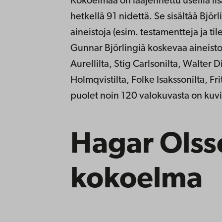
Kokoelmaa on laajennettu useilla lisä
hetkellä 91 nidettä. Se sisältää Björli
aineistoja (esim. testamentteja ja til
Gunnar Björlingiä koskevaa aineisto
Aurellilta, Stig Carlsonilta, Walter 
Holmqvistilta, Folke Isakssonilta, Fr
puolet noin 120 valokuvasta on kuvia
Hagar Olss
kokoelma