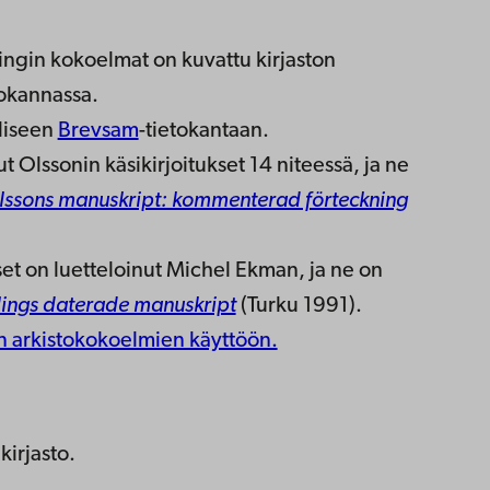
ingin kokoelmat on kuvattu kirjaston
tokannassa.
eliseen
Brevsam
-tietokantaan.
 Olssonin käsikirjoitukset 14 niteessä, ja ne
ssons manuskript: kommenterad förteckning
set on luetteloinut Michel Ekman, ja ne on
lings daterade manuskript
(Turku 1991).
 arkistokokoelmien käyttöön.
kirjasto.