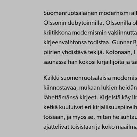
Suomenruotsalainen modernismi alk
Olssonin debytoinnilla. Olssonilla oli
kriitikkona modernismin vakiinnutt
kirjeenvaihtonsa todistaa. Gunnar Bjö
piirien yhdistävä tekijä. Kotonaan,
saunassa hän kokosi kirjailijoita ja t
Kaikki suomenruotsalaisia modernist
kiinnostavaa, mukaan lukien heidän muil
lähettämänsä kirjeet. Kirjeistä käy il
ketkä kuuluivat eri kirjallisuuspiirei
toisiaan, ja myös se, miten he suhtau
ajattelivat toisistaan ja koko maailma