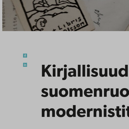
Kirjallisuu
suomenruot
modernisti