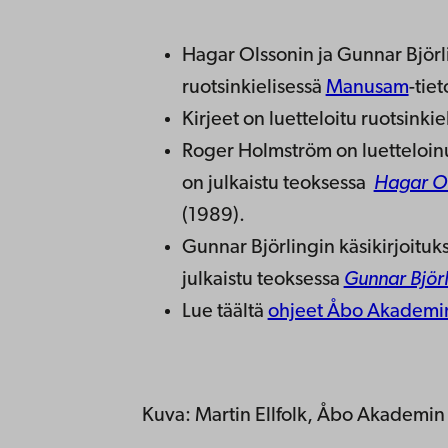
Hagar Olssonin ja Gunnar Björl
ruotsinkielisessä
Manusam
-tie
Kirjeet on luetteloitu ruotsinki
Roger Holmström on luetteloinut
on julkaistu teoksessa
Hagar Ol
(1989).
Gunnar Björlingin käsikirjoituk
julkaistu teoksessa
Gunnar Björ
Lue täältä
ohjeet Åbo Akademin
Kuva: Martin Ellfolk, Åbo Akademin 