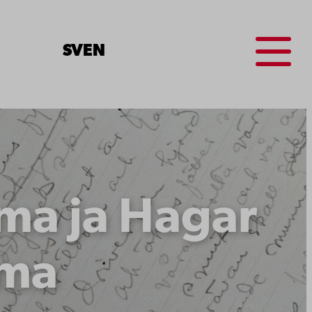
Menu
SV
EN
ma ja Hagar
lma