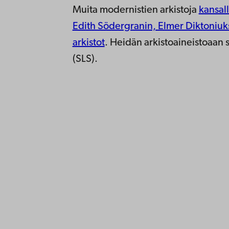
Muita modernistien arkistoja
kansal
Edith Södergranin, Elmer Diktoniuk
arkistot
. Heidän arkistoaineistoaan s
(SLS).
Ota yhte
Åbo Akademi
Saavute
Tuomiokirkontori 3
Tietosuo
20500 Turku
IT-apua
Tiedeku