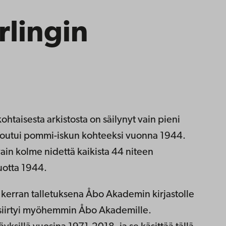
rlingin
ohtaisesta arkistosta on säilynyt vain pieni
ä joutui pommi-iskun kohteeksi vuonna 1944.
in kolme nidettä kaikista 44 niteen
vuotta 1944.
kerran talletuksena Åbo Akademin kirjastolle
siirtyi myöhemmin Åbo Akademille.