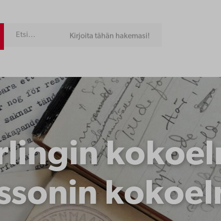
Kirjoita tähän hakemasi!
rlingin kokoel
ssonin kokoe