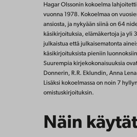
Hagar Olssonin kokoelma lahjoitett
vuonna 1978. Kokoelmaa on vuosien 
ansiosta, ja nykyään siinä on 64 nide
käsikirjoituksia, elämäkertoja ja yli 
julkaistua että julkaisematonta ainei
käsikirjoituksista pieniin luonnoksiin
Suurempia kirjekokonaisuuksia ova
Donnerin, R.R. Eklundin, Anna Lenah
Lisäksi kokoelmassa on noin 7 hylly
omistuskirjoituksin.
Näin käytä