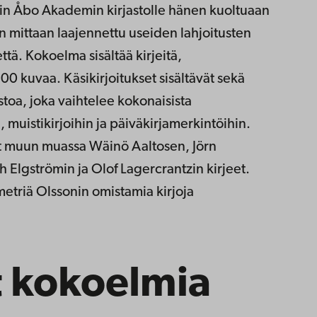
iin Åbo Akademin kirjastolle hänen kuoltuaan
mittaan laajennettu useiden lahjoitusten
ttä. Kokoelma sisältää kirjeitä,
300 kuvaa. Käsikirjoitukset sisältävät sekä
stoa, joka vaihtelee kokonaisista
, muistikirjoihin ja päiväkirjamerkintöihin.
t muun muassa Wäinö Aaltosen, Jörn
 Elgströmin ja Olof Lagercrantzin kirjeet.
metriä Olssonin omistamia kirjoja
t kokoelmia