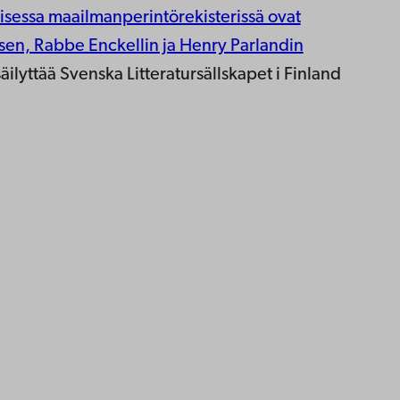
lisessa maailmanperintörekisterissä ovat
sen, Rabbe Enckellin ja Henry Parlandin
äilyttää Svenska Litteratursällskapet i Finland
yttä
ttavuus
ja
Facebook
Instagram
YouTube
LinkedIn
Blog
Snapchat
nnat