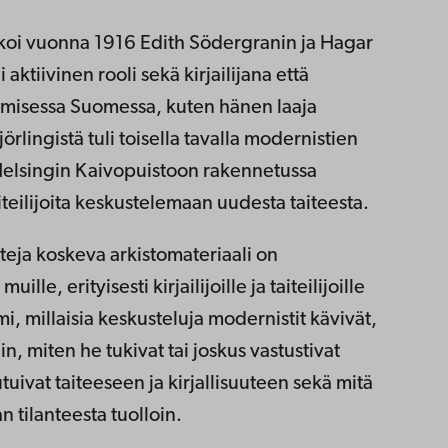
oi vuonna 1916 Edith Södergranin ja Hagar
 aktiivinen rooli sekä kirjailijana että
amisessa Suomessa, kuten hänen laaja
rlingistä tuli toisella tavalla modernistien
 Helsingin Kaivopuistoon rakennetussa
aiteilijoita keskustelemaan uudesta taiteesta.
eja koskeva arkistomateriaali on
le, erityisesti kirjailijoille ja taiteilijoille
mi, millaisia keskusteluja modernistit kävivät,
hin, miten he tukivat tai joskus vastustivat
tuivat taiteeseen ja kirjallisuuteen sekä mitä
n tilanteesta tuolloin.