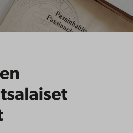
den
salaiset
t