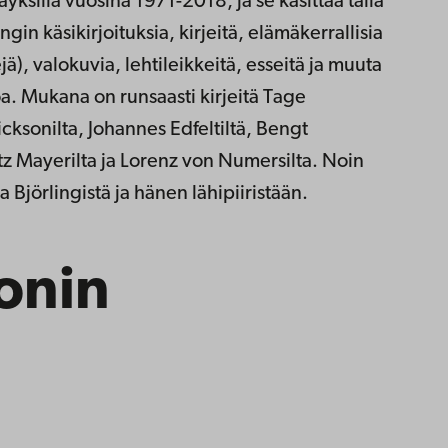
yksillä vuosina 1971-2018, ja se käsittää tällä
ngin käsikirjoituksia, kirjeitä, elämäkerrallisia
ejä), valokuvia, lehtileikkeitä, esseitä ja muuta
a. Mukana on runsaasti kirjeitä Tage
Dicksonilta, Johannes Edfeltiltä, Bengt
itz Mayerilta ja Lorenz von Numersilta. Noin
 Björlingistä ja hänen lähipiiristään.
onin