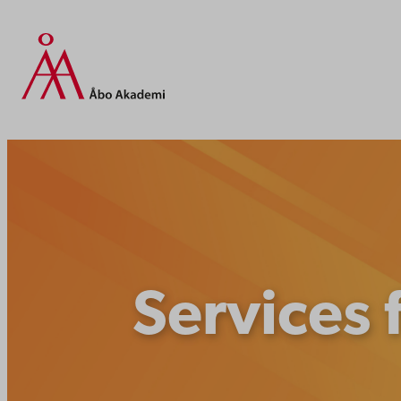
Siirry
sisältöön
Services 