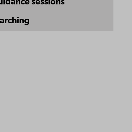
uidance sessions
earching