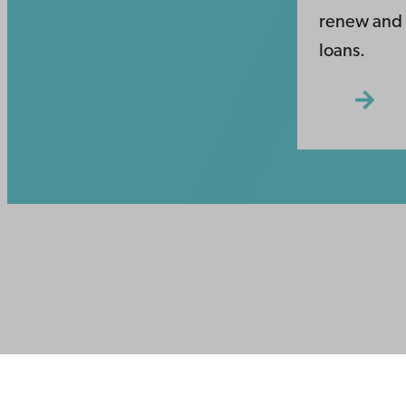
renew and r
loans.
Ota yhte
Åbo Akademi
Saavute
Tuomiokirkontori 3
Tietosuo
20500 Turku
IT-apua
Tiedeku
Opiskele
Åbo Akademi
Tutki k
Vaasassa