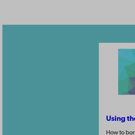
Using th
How to bor