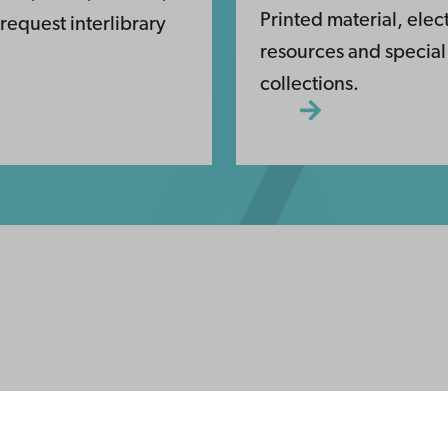
Printed material, elec
equest interlibrary
resources and special
collections.
yttä
ttavuus
ja
Facebook
Instagram
YouTube
LinkedIn
Blog
Snapchat
nnat
 meillä
anssamme