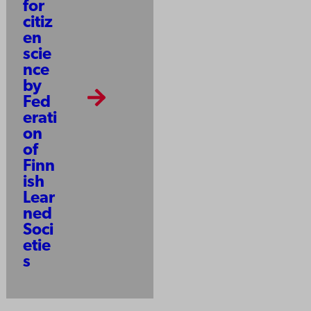
for
citiz
en
scie
nce
by
Fed
erati
on
of
Finn
ish
Lear
ned
Soci
etie
s