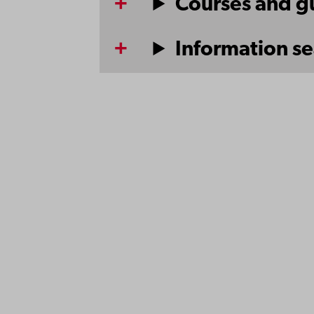
Courses and g
Information s