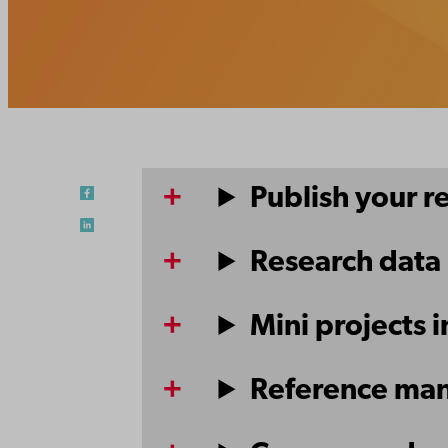
Publish your r
Research dat
Mini projects 
Reference ma