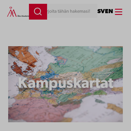
Siirry
Menu
SV
EN
Kirjoita tähän hakemasi!
sisältöön
Kampuskartat