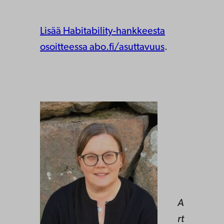
Lisää Habitability-hankkeesta
osoitteessa abo.fi/asuttavuus
.
A
rt