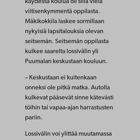
käydessä koulua oli sillä vielä
viitisenkymmentä oppilasta.
Mäkikokkila laskee sormillaan
nykyisiä lapsitalouksia olevan
seitsemän. Seitsemän oppilasta
kulkee saarelta lossivälin yli
Puumalan keskustaan kouluun.
– Keskustaan ei kuitenkaan
onneksi ole pitkä matka. Autolla
kulkevat pääsevät sinne kätevästi
töihin tai vapaa-ajan harrastusten
pariin.
Lossivälin voi ylittää muutamassa