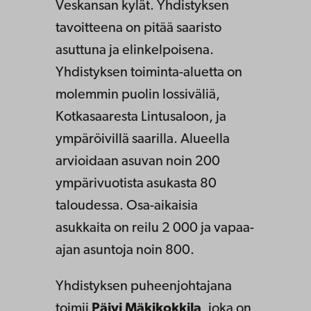
Veskansan kylät. Yhdistyksen
tavoitteena on pitää saaristo
asuttuna ja elinkelpoisena.
Yhdistyksen toiminta-aluetta on
molemmin puolin lossiväliä,
Kotkasaaresta Lintusaloon, ja
ympäröivillä saarilla. Alueella
arvioidaan asuvan noin 200
ympärivuotista asukasta 80
taloudessa. Osa-aikaisia
asukkaita on reilu 2 000 ja vapaa-
ajan asuntoja noin 800.
Yhdistyksen puheenjohtajana
toimii
Päivi Mäkikokkila
, joka on