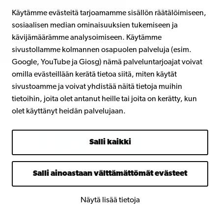
Käytämme evästeitä tarjoamamme sisällön räätälöimiseen,
Lisää aikakauslehden artikkeleita.
sosiaalisen median ominaisuuksien tukemiseen ja
kävijämäärämme analysoimiseen. Käytämme
sivustollamme kolmannen osapuolen palveluja (esim.
Google, YouTube ja Giosg) nämä palveluntarjoajat voivat
omilla evästeillään kerätä tietoa siitä, miten käytät
Ajankoht
sivustoamme ja voivat yhdistää näitä tietoja muihin
aissivulle
tietoihin, joita olet antanut heille tai joita on kerätty, kun
olet käyttänyt heidän palvelujaan.
Salli kaikki
Salli ainoastaan välttämättömät evästeet
Näytä lisää tietoja