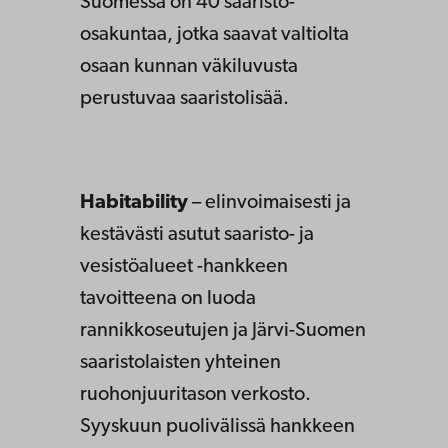
Suomessa on 40 saaristo-
osakuntaa, jotka saavat valtiolta
osaan kunnan väkiluvusta
perustuvaa saaristolisää.
Habitability
– elinvoimaisesti ja
kestävästi asutut saaristo- ja
vesistöalueet -hankkeen
tavoitteena on luoda
rannikkoseutujen ja Järvi-Suomen
saaristolaisten yhteinen
ruohonjuuritason verkosto.
Syyskuun puolivälissä hankkeen