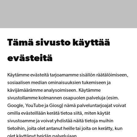
Opiskele meillä
Tutki kanssamme
Tee yhteistyötä kanssamme
Åbo Akademin kirjasto
Jatkuva oppiminen
Tämä sivusto käyttää
Lahjoita Åbo Akademille
Liity alumniverkostoomme
evästeitä
Åbo Akademista
Intra
Käytämme evästeitä tarjoamamme sisällön räätälöimiseen,
sosiaalisen median ominaisuuksien tukemiseen ja
kävijämäärämme analysoimiseen. Käytämme
Facebook
Instagram
YouTube
LinkedIn
Blog
Snapchat
sivustollamme kolmannen osapuolen palveluja (esim.
Google, YouTube ja Giosg) nämä palveluntarjoajat voivat
omilla evästeillään kerätä tietoa siitä, miten käytät
sivustoamme ja voivat yhdistää näitä tietoja muihin
tietoihin, joita olet antanut heille tai joita on kerätty, kun
olet käyttänyt heidän palvelujaan.