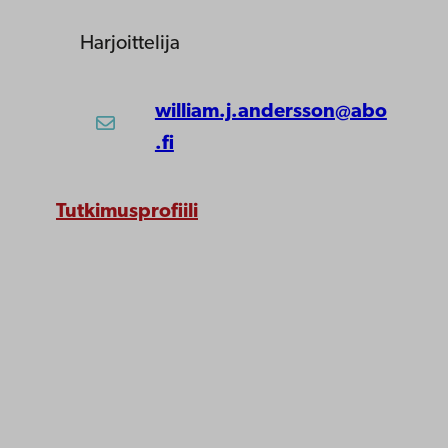
Harjoittelija
william.j.andersson@abo
.fi
Tutkimusprofiili