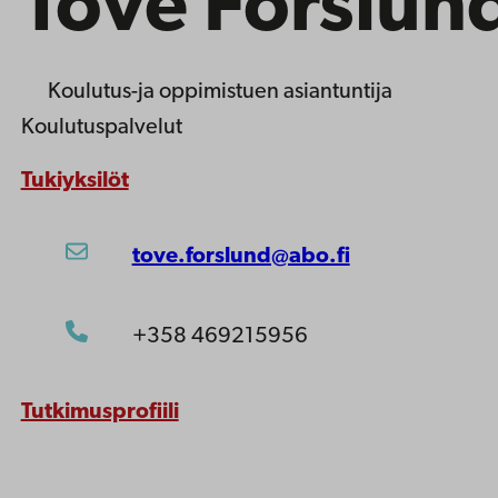
Tove Forslun
Koulutus-ja oppimistuen asiantuntija
Koulutuspalvelut
Tukiyksilöt
tove.forslund@abo.fi
+358 469215956
Tutkimusprofiili