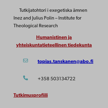
Tutkijatohtori
i exegetiska ämnen
Inez and Julius Polin – Institute for
Theological Research
Humanistinen ja
yhteiskuntatieteellinen tiedekunta
topias.tanskanen@abo.fi
+358 503134722
Tutkimusprofiili