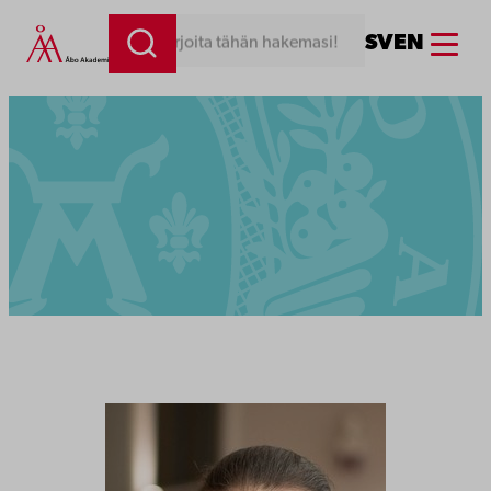
Menu
SV
EN
Kirjoita tähän hakemasi!