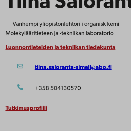
Tiina Saloran
Vanhempi yliopistonlehtori
i organisk kemi
Molekylääritieteen ja -tekniikan laboratorio
Luonnontieteiden ja tekniikan tiedekunta
tiina.saloranta-simell@abo.fi
+358 504130570
Tutkimusprofiili