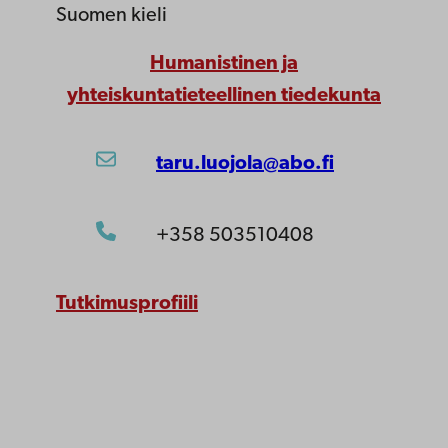
Suomen kieli
Humanistinen ja
yhteiskuntatieteellinen tiedekunta
taru.luojola@abo.fi
+358 503510408
Tutkimusprofiili