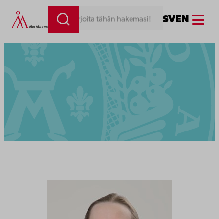
Menu
SV
EN
Kirjoita tähän hakemasi!