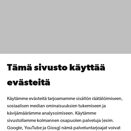
Saavutettavuus
Tietosuoja
IT-apua
Tiedekunnat
Opiskele meillä
Tutki kanssamme
Tee yhteistyötä kanssamme
Åbo Akademin kirjasto
Jatkuva oppiminen
Tämä sivusto käyttää
Lahjoita Åbo Akademille
Liity alumniverkostoomme
evästeitä
Åbo Akademista
Intra
Käytämme evästeitä tarjoamamme sisällön räätälöimiseen,
sosiaalisen median ominaisuuksien tukemiseen ja
kävijämäärämme analysoimiseen. Käytämme
Facebook
Instagram
YouTube
LinkedIn
Blog
Snapchat
sivustollamme kolmannen osapuolen palveluja (esim.
Google, YouTube ja Giosg) nämä palveluntarjoajat voivat