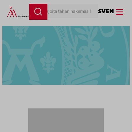
Menu
SV
EN
Kirjoita tähän hakemasi!