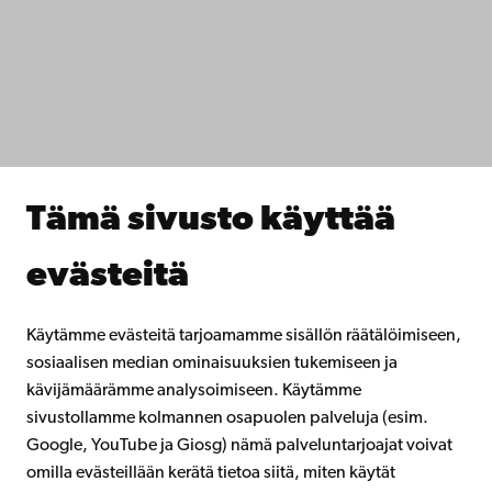
Tietosuoja
IT-apua
Tiedekunnat
Opiskele meillä
Tutki kanssamme
Tee yhteistyötä kanssamme
Åbo Akademin kirjasto
Jatkuva oppiminen
Tämä sivusto käyttää
Lahjoita Åbo Akademille
Liity alumniverkostoomme
evästeitä
Åbo Akademista
Intra
Käytämme evästeitä tarjoamamme sisällön räätälöimiseen,
sosiaalisen median ominaisuuksien tukemiseen ja
kävijämäärämme analysoimiseen. Käytämme
Facebook
Instagram
YouTube
LinkedIn
Blog
Snapchat
sivustollamme kolmannen osapuolen palveluja (esim.
Google, YouTube ja Giosg) nämä palveluntarjoajat voivat
omilla evästeillään kerätä tietoa siitä, miten käytät