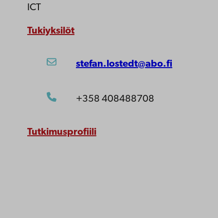
ICT
Tukiyksilöt
stefan.lostedt@abo.fi
+358 408488708
Tutkimusprofiili