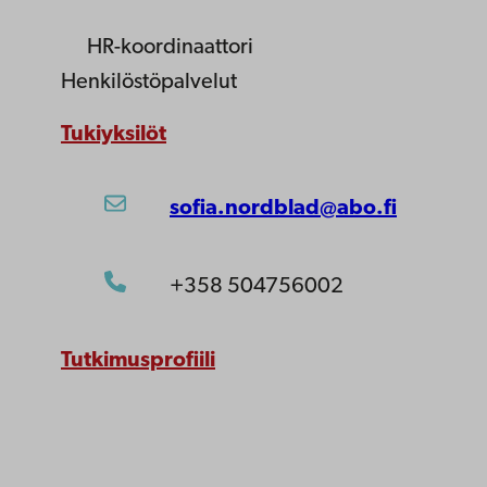
HR-koordinaattori
Henkilöstöpalvelut
Tukiyksilöt
sofia.nordblad@abo.fi
+358 504756002
Tutkimusprofiili