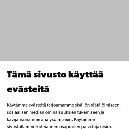
Ota yhteyttä
Saavutettavuus
Tietosuoja
IT-apua
Tiedekunnat
Opiskele meillä
Tutki kanssamme
Tee yhteistyötä kanssamme
Åbo Akademin kirjasto
Jatkuva oppiminen
Tämä sivusto käyttää
Lahjoita Åbo Akademille
Liity alumniverkostoomme
evästeitä
Åbo Akademista
Intra
Käytämme evästeitä tarjoamamme sisällön räätälöimiseen,
sosiaalisen median ominaisuuksien tukemiseen ja
kävijämäärämme analysoimiseen. Käytämme
Facebook
Instagram
YouTube
LinkedIn
Blog
Snapchat
sivustollamme kolmannen osapuolen palveluja (esim.