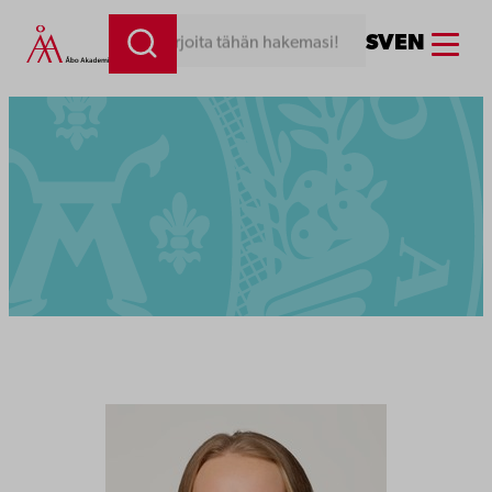
Menu
SV
EN
Kirjoita tähän hakemasi!