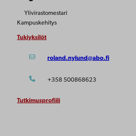
Ylivirastomestari
Kampuskehitys
Tukiyksilöt
roland.nylund@abo.fi
+358 500868623
Tutkimusprofiili