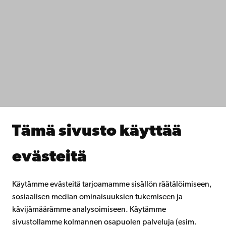
Ota yhteyttä
Saavutettavuus
Tietosuoja
IT-apua
Tiedekunnat
Opiskele meillä
Tutki kanssamme
Tee yhteistyötä kanssamme
Åbo Akademin kirjasto
Jatkuva oppiminen
Tämä sivusto käyttää
Lahjoita Åbo Akademille
Liity alumniverkostoomme
evästeitä
Åbo Akademista
Intra
Käytämme evästeitä tarjoamamme sisällön räätälöimiseen,
sosiaalisen median ominaisuuksien tukemiseen ja
kävijämäärämme analysoimiseen. Käytämme
Facebook
Instagram
YouTube
LinkedIn
Blog
Snapchat
sivustollamme kolmannen osapuolen palveluja (esim.