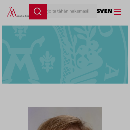
Menu
SV
EN
Kirjoita tähän hakemasi!