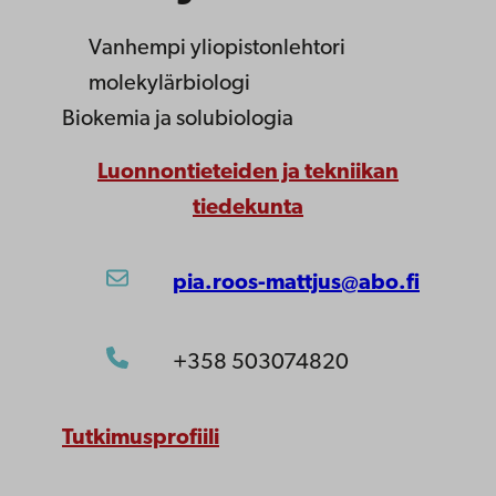
Vanhempi yliopistonlehtori
molekylärbiologi
Biokemia ja solubiologia
Luonnontieteiden ja tekniikan
tiedekunta
pia.roos-mattjus@abo.fi
+358 503074820
Tutkimusprofiili