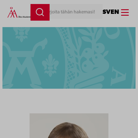
Menu
SV
EN
Kirjoita tähän hakemasi!