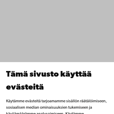
+358 2 215 31
Ota yhteyttä
Saavutettavuus
Tietosuoja
IT-apua
Tiedekunnat
Opiskele meillä
Tutki kanssamme
Tee yhteistyötä kanssamme
Åbo Akademin kirjasto
Jatkuva oppiminen
Tämä sivusto käyttää
Lahjoita Åbo Akademille
Liity alumniverkostoomme
evästeitä
Åbo Akademista
Intra
Käytämme evästeitä tarjoamamme sisällön räätälöimiseen,
sosiaalisen median ominaisuuksien tukemiseen ja