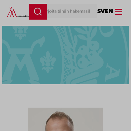
Menu
SV
EN
Kirjoita tähän hakemasi!