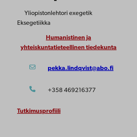
Yliopistonlehtori
exegetik
Eksegetiikka
Humanistinen ja
yhteiskuntatieteellinen tiedekunta
pekka.lindqvist@abo.fi
+358 469216377
Tutkimusprofiili