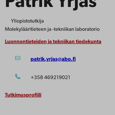
Patrik Yrjas
Yliopistotutkija
Molekylääritieteen ja -tekniikan laboratorio
Luonnontieteiden ja tekniikan tiedekunta
patrik.yrjas@abo.fi
+358 469219021
Tutkimusprofiili