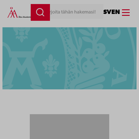
Menu
SV
EN
Kirjoita tähän hakemasi!