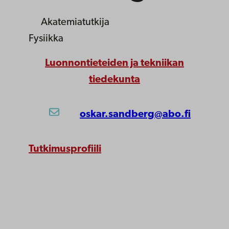
Akatemiatutkija
Fysiikka
Luonnontieteiden ja tekniikan
tiedekunta
oskar.sandberg@abo.fi
Tutkimusprofiili