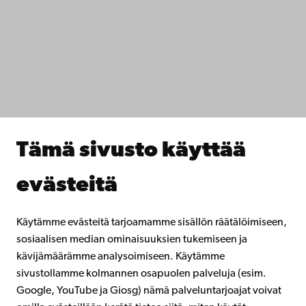
Tietosuoja
IT-apua
Tiedekunnat
Opiskele meillä
Tutki kanssamme
Tee yhteistyötä kanssamme
Åbo Akademin kirjasto
Jatkuva oppiminen
Tämä sivusto käyttää
Lahjoita Åbo Akademille
Liity alumniverkostoomme
evästeitä
Åbo Akademista
Intra
Käytämme evästeitä tarjoamamme sisällön räätälöimiseen,
sosiaalisen median ominaisuuksien tukemiseen ja
kävijämäärämme analysoimiseen. Käytämme
Facebook
Instagram
YouTube
LinkedIn
Blog
Snapchat
sivustollamme kolmannen osapuolen palveluja (esim.
Google, YouTube ja Giosg) nämä palveluntarjoajat voivat