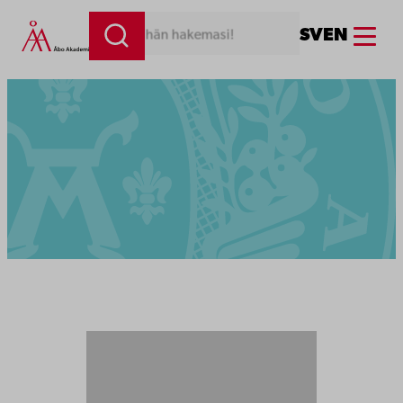
Menu
SV
EN
Kirjoita tähän hakemasi!