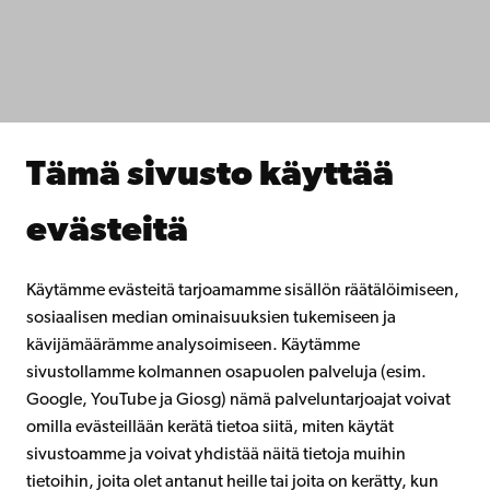
Tiedekunnat
Opiskele meillä
Tutki kanssamme
Tee yhteistyötä kanssamme
Åbo Akademin kirjasto
Jatkuva oppiminen
Tämä sivusto käyttää
Lahjoita Åbo Akademille
Liity alumniverkostoomme
evästeitä
Åbo Akademista
Intra
Käytämme evästeitä tarjoamamme sisällön räätälöimiseen,
sosiaalisen median ominaisuuksien tukemiseen ja
kävijämäärämme analysoimiseen. Käytämme
Facebook
Instagram
YouTube
LinkedIn
Blog
Snapchat
sivustollamme kolmannen osapuolen palveluja (esim.
Google, YouTube ja Giosg) nämä palveluntarjoajat voivat
omilla evästeillään kerätä tietoa siitä, miten käytät
sivustoamme ja voivat yhdistää näitä tietoja muihin
tietoihin, joita olet antanut heille tai joita on kerätty, kun