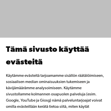
Tietosuoja
IT-apua
Tiedekunnat
Opiskele meillä
Tutki kanssamme
Tee yhteistyötä kanssamme
Åbo Akademin kirjasto
Jatkuva oppiminen
Tämä sivusto käyttää
Lahjoita Åbo Akademille
Liity alumniverkostoomme
evästeitä
Åbo Akademista
Intra
Käytämme evästeitä tarjoamamme sisällön räätälöimiseen,
sosiaalisen median ominaisuuksien tukemiseen ja
kävijämäärämme analysoimiseen. Käytämme
Facebook
Instagram
YouTube
LinkedIn
Blog
Snapchat
sivustollamme kolmannen osapuolen palveluja (esim.
Google, YouTube ja Giosg) nämä palveluntarjoajat voivat
omilla evästeillään kerätä tietoa siitä, miten käytät