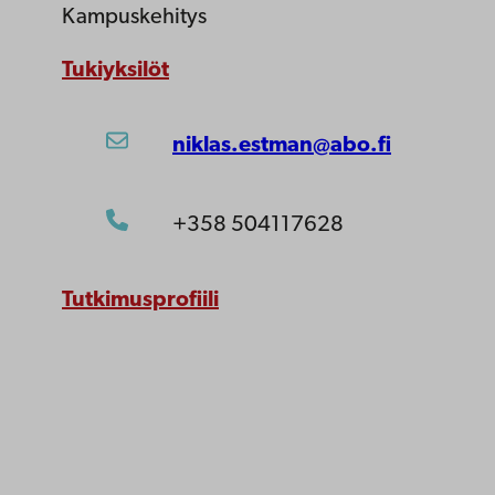
Kampuskehitys
Tukiyksilöt
niklas.estman@abo.fi
+358 504117628
Tutkimusprofiili