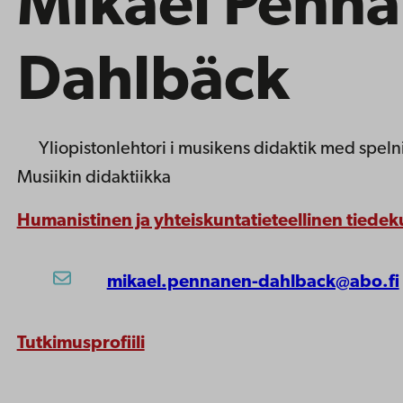
Mikael Penna
Dahlbäck
Yliopistonlehtori
i musikens didaktik med speln
Musiikin didaktiikka
Humanistinen ja yhteiskuntatieteellinen tiedek
mikael.pennanen-dahlback@abo.fi
Tutkimusprofiili