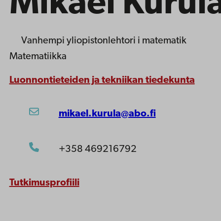
Mikael Kurul
Vanhempi yliopistonlehtori
i matematik
Matematiikka
Luonnontieteiden ja tekniikan tiedekunta
mikael.kurula@abo.fi
+358 469216792
Tutkimusprofiili