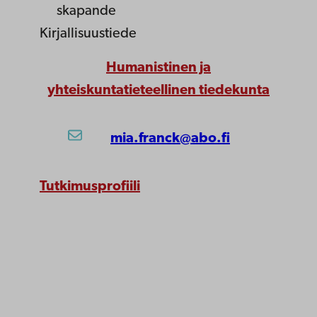
skapande
Kirjallisuustiede
Humanistinen ja
yhteiskuntatieteellinen tiedekunta
mia.franck@abo.fi
Tutkimusprofiili