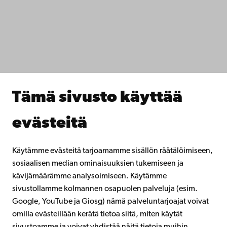
IT-apua
Tiedekunnat
Opiskele meillä
Tutki kanssamme
Tee yhteistyötä kanssamme
Åbo Akademin kirjasto
Jatkuva oppiminen
Tämä sivusto käyttää
Lahjoita Åbo Akademille
Liity alumniverkostoomme
evästeitä
Åbo Akademista
Intra
Käytämme evästeitä tarjoamamme sisällön räätälöimiseen,
sosiaalisen median ominaisuuksien tukemiseen ja
kävijämäärämme analysoimiseen. Käytämme
Facebook
Instagram
YouTube
LinkedIn
Blog
Snapchat
sivustollamme kolmannen osapuolen palveluja (esim.
Google, YouTube ja Giosg) nämä palveluntarjoajat voivat
omilla evästeillään kerätä tietoa siitä, miten käytät