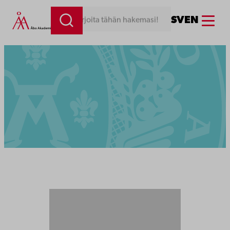
Menu
SV
EN
Kirjoita tähän hakemasi!