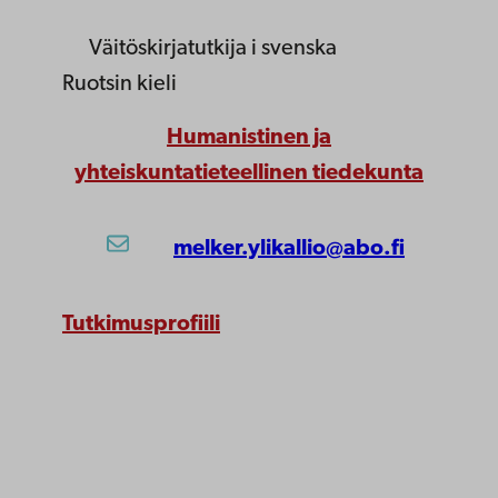
Väitöskirjatutkija
i svenska
Ruotsin kieli
Humanistinen ja
yhteiskuntatieteellinen tiedekunta
melker.ylikallio@abo.fi
Tutkimusprofiili