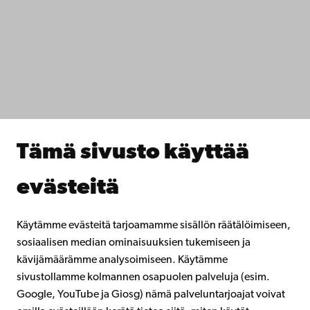
Tietosuoja
IT-apua
Tiedekunnat
Opiskele meillä
Tutki kanssamme
Tee yhteistyötä kanssamme
Åbo Akademin kirjasto
Jatkuva oppiminen
Tämä sivusto käyttää
Lahjoita Åbo Akademille
Liity alumniverkostoomme
evästeitä
Åbo Akademista
Intra
Käytämme evästeitä tarjoamamme sisällön räätälöimiseen,
sosiaalisen median ominaisuuksien tukemiseen ja
kävijämäärämme analysoimiseen. Käytämme
Facebook
Instagram
YouTube
LinkedIn
Blog
Snapchat
sivustollamme kolmannen osapuolen palveluja (esim.
Google, YouTube ja Giosg) nämä palveluntarjoajat voivat