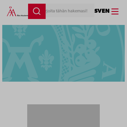
Menu
SV
EN
Kirjoita tähän hakemasi!