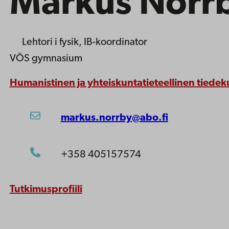
Markus Norr
Lehtori
i fysik, IB-koordinator
VÖS gymnasium
Humanistinen ja yhteiskuntatieteellinen tiedek
markus.norrby@abo.fi
+358 405157574
Tutkimusprofiili