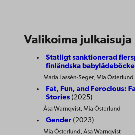
Valikoima julkaisuja
Statligt sanktionerad flers
finländska babylådeböck
Maria Lassén-Seger, Mia Österlund
Fat, Fun, and Ferocious: F
Stories
(2025)
Åsa Warnqvist, Mia Österlund
Gender
(2023)
Mia Österlund, Åsa Warnqvist