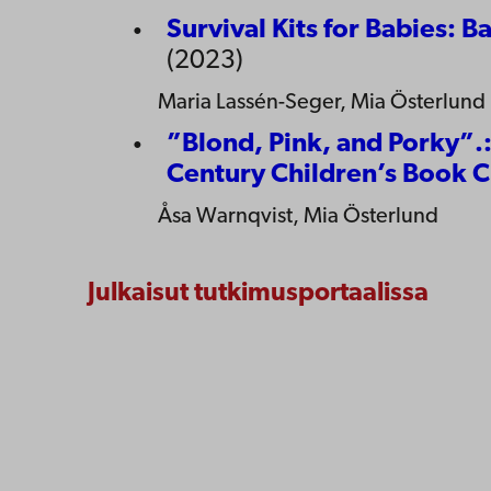
Survival Kits for Babies: 
(2023)
Maria Lassén-Seger, Mia Österlund
”Blond, Pink, and Porky”.:
Century Children’s Book C
Åsa Warnqvist, Mia Österlund
Julkaisut tutkimusportaalissa
Ota yhte
Åbo Akademi
Saavute