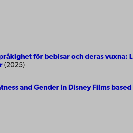
pråkighet för bebisar och deras vuxna: Li
er
(2025)
atness and Gender in Disney Films based