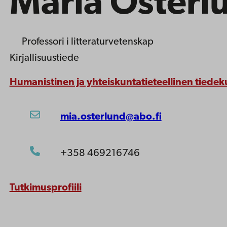
Maria Österl
Professori
i litteraturvetenskap
Kirjallisuustiede
Humanistinen ja yhteiskuntatieteellinen tiedek
mia.osterlund@abo.fi
+358 469216746
Tutkimusprofiili