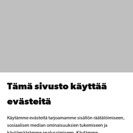
+358 2 215 31
Ota yhteyttä
Saavutettavuus
Tietosuoja
IT-apua
Tiedekunnat
Opiskele meillä
Tutki kanssamme
Tee yhteistyötä kanssamme
Åbo Akademin kirjasto
Jatkuva oppiminen
Tämä sivusto käyttää
Lahjoita Åbo Akademille
Liity alumniverkostoomme
evästeitä
Åbo Akademista
Intra
Käytämme evästeitä tarjoamamme sisällön räätälöimiseen,
sosiaalisen median ominaisuuksien tukemiseen ja