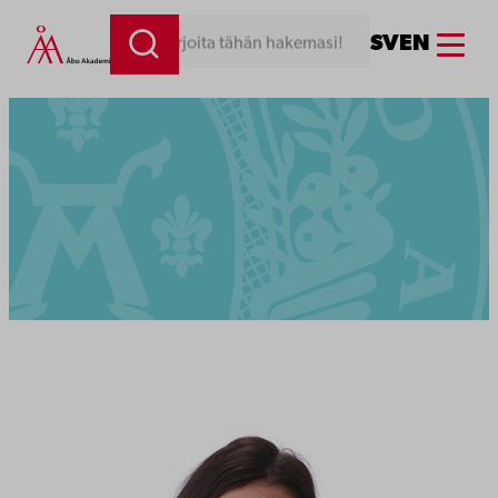
Menu
SV
EN
Kirjoita tähän hakemasi!