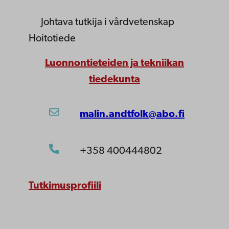
Johtava tutkija
i vårdvetenskap
Hoitotiede
Luonnontieteiden ja tekniikan
tiedekunta
malin.andtfolk@abo.fi
+358 400444802
Tutkimusprofiili