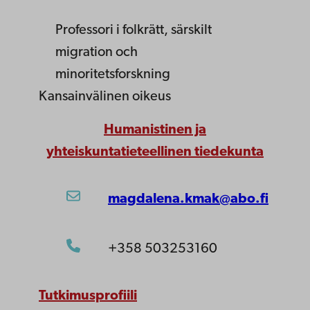
Professori
i folkrätt, särskilt
migration och
minoritetsforskning
Kansainvälinen oikeus
Humanistinen ja
yhteiskuntatieteellinen tiedekunta
magdalena.kmak@abo.fi
+358 503253160
Tutkimusprofiili