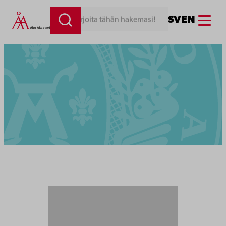
Menu
SV
EN
Kirjoita tähän hakemasi!