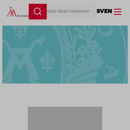
Menu
SV
EN
Kirjoita tähän hakemasi!