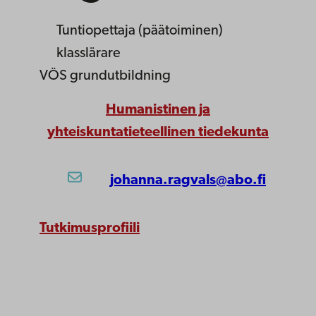
Tuntiopettaja (päätoiminen)
klasslärare
VÖS grundutbildning
Humanistinen ja
yhteiskuntatieteellinen tiedekunta
johanna.ragvals@abo.fi
Tutkimusprofiili