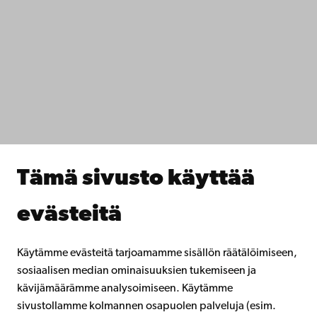
Ota yhteyttä
Saavutettavuus
Tietosuoja
IT-apua
Tiedekunnat
Opiskele meillä
Tutki kanssamme
Tee yhteistyötä kanssamme
Åbo Akademin kirjasto
Jatkuva oppiminen
Tämä sivusto käyttää
Lahjoita Åbo Akademille
Liity alumniverkostoomme
evästeitä
Åbo Akademista
Intra
Käytämme evästeitä tarjoamamme sisällön räätälöimiseen,
sosiaalisen median ominaisuuksien tukemiseen ja
kävijämäärämme analysoimiseen. Käytämme
Facebook
Instagram
YouTube
LinkedIn
Blog
Snapchat
sivustollamme kolmannen osapuolen palveluja (esim.