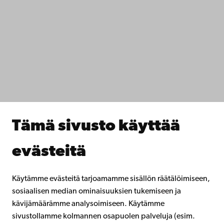
Ota yhteyttä
Saavutettavuus
Tietosuoja
IT-apua
Tiedekunnat
Opiskele meillä
Tutki kanssamme
Tee yhteistyötä kanssamme
Åbo Akademin kirjasto
Jatkuva oppiminen
Tämä sivusto käyttää
Lahjoita Åbo Akademille
Liity alumniverkostoomme
evästeitä
Åbo Akademista
Intra
Käytämme evästeitä tarjoamamme sisällön räätälöimiseen,
sosiaalisen median ominaisuuksien tukemiseen ja
kävijämäärämme analysoimiseen. Käytämme
Facebook
Instagram
YouTube
LinkedIn
Blog
Snapchat
sivustollamme kolmannen osapuolen palveluja (esim.