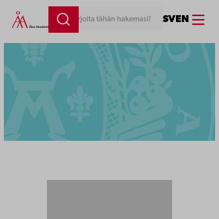
Menu
SV
EN
Kirjoita tähän hakemasi!