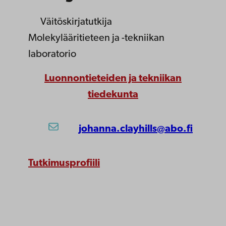
Väitöskirjatutkija
Molekylääritieteen ja -tekniikan
laboratorio
Luonnontieteiden ja tekniikan
tiedekunta
johanna.clayhills@abo.fi
Tutkimusprofiili