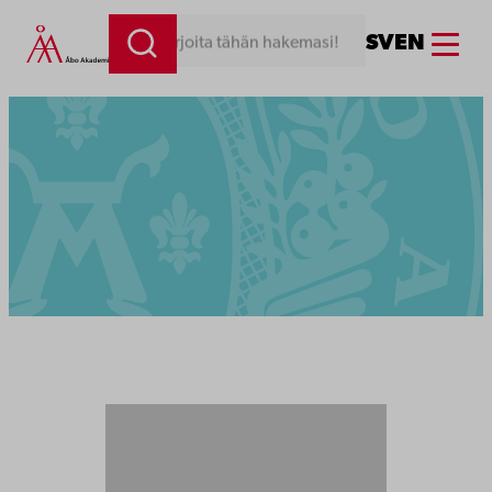
Menu
SV
EN
Kirjoita tähän hakemasi!