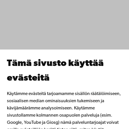
Tietosuoja
IT-apua
Tiedekunnat
Opiskele meillä
Tutki kanssamme
Tee yhteistyötä kanssamme
Åbo Akademin kirjasto
Jatkuva oppiminen
Tämä sivusto käyttää
Lahjoita Åbo Akademille
Liity alumniverkostoomme
evästeitä
Åbo Akademista
Intra
Käytämme evästeitä tarjoamamme sisällön räätälöimiseen,
sosiaalisen median ominaisuuksien tukemiseen ja
kävijämäärämme analysoimiseen. Käytämme
Facebook
Instagram
YouTube
LinkedIn
Blog
Snapchat
sivustollamme kolmannen osapuolen palveluja (esim.
Google, YouTube ja Giosg) nämä palveluntarjoajat voivat