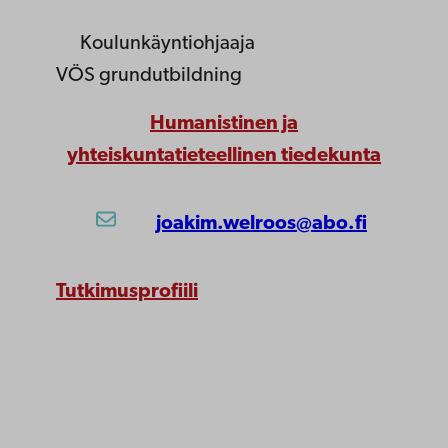
Koulunkäyntiohjaaja
VÖS grundutbildning
Humanistinen ja
yhteiskuntatieteellinen tiedekunta
joakim.welroos@abo.fi
Tutkimusprofiili