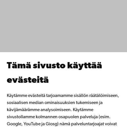
Saavutettavuus
Tietosuoja
IT-apua
Tiedekunnat
Opiskele meillä
Tutki kanssamme
Tee yhteistyötä kanssamme
Åbo Akademin kirjasto
Jatkuva oppiminen
Tämä sivusto käyttää
Lahjoita Åbo Akademille
Liity alumniverkostoomme
evästeitä
Åbo Akademista
Intra
Käytämme evästeitä tarjoamamme sisällön räätälöimiseen,
sosiaalisen median ominaisuuksien tukemiseen ja
kävijämäärämme analysoimiseen. Käytämme
Facebook
Instagram
YouTube
LinkedIn
Blog
Snapchat
sivustollamme kolmannen osapuolen palveluja (esim.
Google, YouTube ja Giosg) nämä palveluntarjoajat voivat