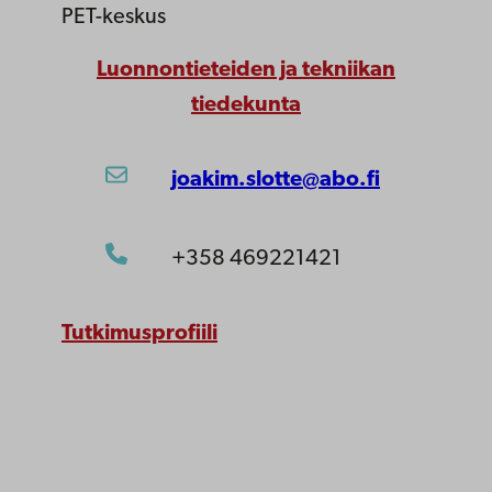
PET-keskus
Luonnontieteiden ja tekniikan
tiedekunta
joakim.slotte@abo.fi
+358 469221421
Tutkimusprofiili