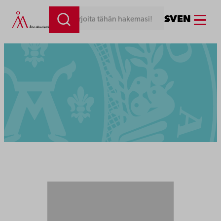
Menu
SV
EN
Kirjoita tähän hakemasi!