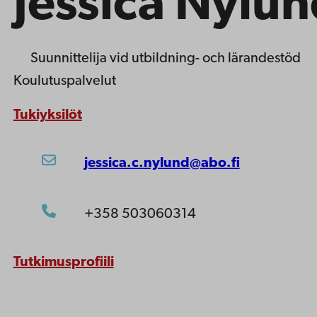
Jessica Nylu
Suunnittelija
vid utbildning- och lärandestöd
Koulutuspalvelut
Tukiyksilöt
jessica.c.nylund@abo.fi
+358 503060314
Tutkimusprofiili