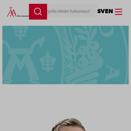
Menu
SV
EN
Kirjoita tähän hakemasi!