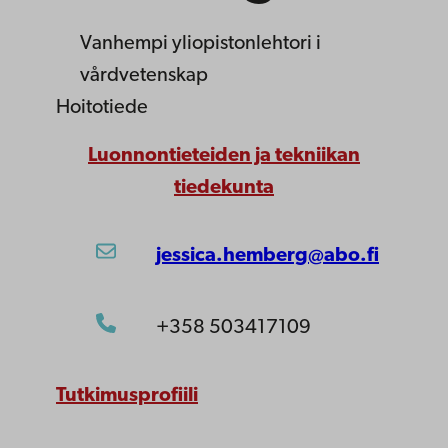
Vanhempi yliopistonlehtori
i
vårdvetenskap
Hoitotiede
Luonnontieteiden ja tekniikan
tiedekunta
jessica.hemberg@abo.fi
+358 503417109
Tutkimusprofiili