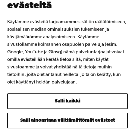
evästeitä
Åbo Akademista
Intra
Käytämme evästeitä tarjoamamme sisällön räätälöimiseen,
sosiaalisen median ominaisuuksien tukemiseen ja
kävijämäärämme analysoimiseen. Käytämme
Facebook
Instagram
YouTube
LinkedIn
Blog
Snapchat
sivustollamme kolmannen osapuolen palveluja (esim.
Google, YouTube ja Giosg) nämä palveluntarjoajat voivat
omilla evästeillään kerätä tietoa siitä, miten käytät
sivustoamme ja voivat yhdistää näitä tietoja muihin
tietoihin, joita olet antanut heille tai joita on kerätty, kun
olet käyttänyt heidän palvelujaan.
Salli kaikki
Salli ainoastaan välttämättömät evästeet