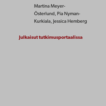
Martina Meyer-
Österlund, Pia Nyman-
Kurkiala, Jessica Hemberg
Julkaisut tutkimusportaalissa
Åbo Akademi
Tuomiokirkontori 3
20500 Turku
Åbo Akademi Vaasassa