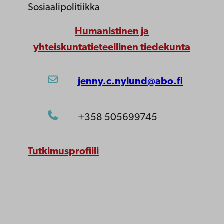
Sosiaalipolitiikka
Humanistinen ja
yhteiskuntatieteellinen tiedekunta
jenny.c.nylund@abo.fi
+358 505699745
Tutkimusprofiili