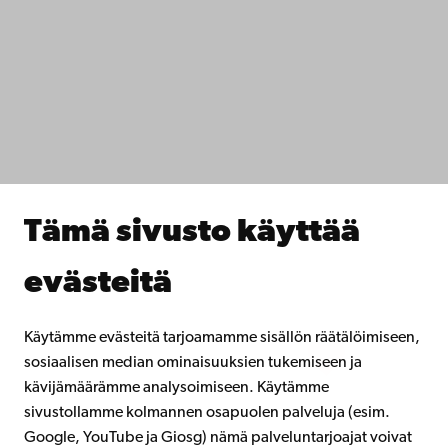
Saavutettavuus
Tietosuoja
IT-apua
Tiedekunnat
Opiskele meillä
Tutki kanssamme
Tee yhteistyötä kanssamme
Åbo Akademin kirjasto
Jatkuva oppiminen
Tämä sivusto käyttää
Lahjoita Åbo Akademille
Liity alumniverkostoomme
evästeitä
Åbo Akademista
Intra
Käytämme evästeitä tarjoamamme sisällön räätälöimiseen,
sosiaalisen median ominaisuuksien tukemiseen ja
kävijämäärämme analysoimiseen. Käytämme
Facebook
Instagram
YouTube
LinkedIn
Blog
Snapchat
sivustollamme kolmannen osapuolen palveluja (esim.
Google, YouTube ja Giosg) nämä palveluntarjoajat voivat