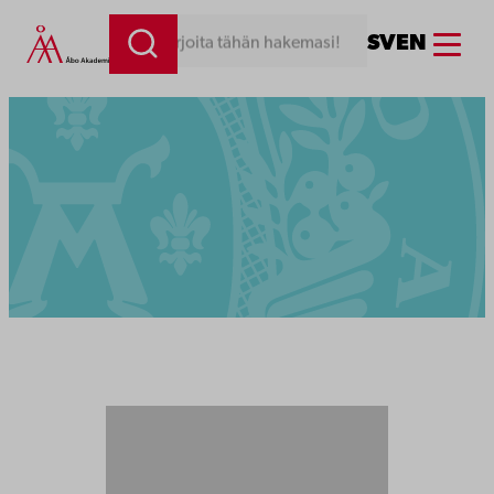
Menu
SV
EN
Kirjoita tähän hakemasi!