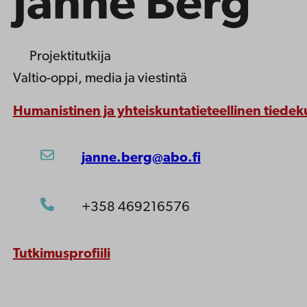
Janne Berg
Projektitutkija
Valtio-oppi, media ja viestintä
Humanistinen ja yhteiskuntatieteellinen tiedek
janne.berg@abo.fi
+358 469216576
Tutkimusprofiili