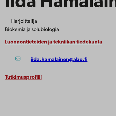
Iida Hämäläi
Harjoittelija
Biokemia ja solubiologia
Luonnontieteiden ja tekniikan tiedekunta
iida.hamalainen@abo.fi
Tutkimusprofiili