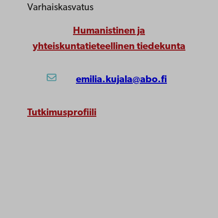
Varhaiskasvatus
Humanistinen ja
yhteiskuntatieteellinen tiedekunta
emilia.kujala@abo.fi
Tutkimusprofiili