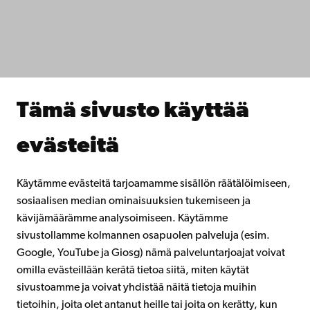
Tiedekunnat
Opiskele meillä
Tutki kanssamme
Tee yhteistyötä kanssamme
Åbo Akademin kirjasto
Jatkuva oppiminen
Tämä sivusto käyttää
Lahjoita Åbo Akademille
Liity alumniverkostoomme
evästeitä
Åbo Akademista
Intra
Käytämme evästeitä tarjoamamme sisällön räätälöimiseen,
sosiaalisen median ominaisuuksien tukemiseen ja
kävijämäärämme analysoimiseen. Käytämme
Facebook
Instagram
YouTube
LinkedIn
Blog
Snapchat
sivustollamme kolmannen osapuolen palveluja (esim.
Google, YouTube ja Giosg) nämä palveluntarjoajat voivat
omilla evästeillään kerätä tietoa siitä, miten käytät
sivustoamme ja voivat yhdistää näitä tietoja muihin
tietoihin, joita olet antanut heille tai joita on kerätty, kun