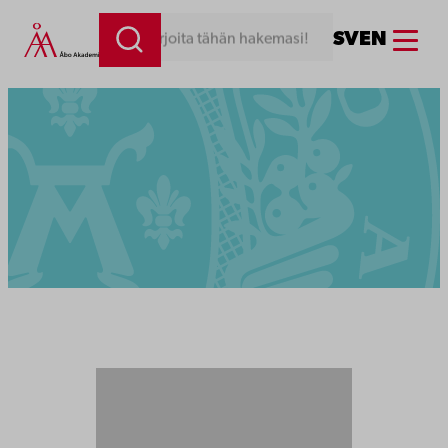
Menu
SV
EN
Kirjoita tähän hakemasi!