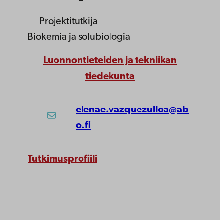
Projektitutkija
Biokemia ja solubiologia
Luonnontieteiden ja tekniikan
tiedekunta
elenae.vazquezulloa@ab
o.fi
Tutkimusprofiili