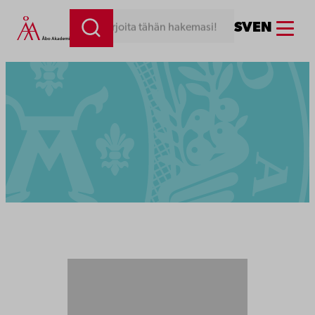
Menu
SV
EN
Kirjoita tähän hakemasi!