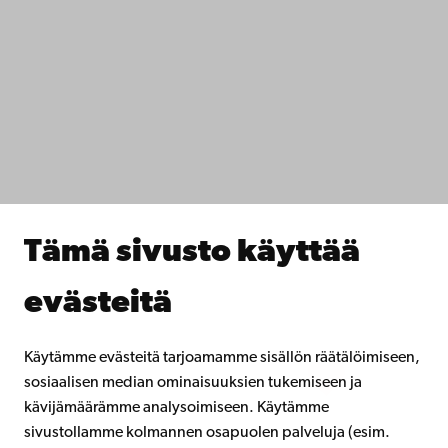
Ota yhteyttä
Saavutettavuus
Tietosuoja
IT-apua
Tiedekunnat
Opiskele meillä
Tutki kanssamme
Tee yhteistyötä kanssamme
Åbo Akademin kirjasto
Jatkuva oppiminen
Tämä sivusto käyttää
Lahjoita Åbo Akademille
Liity alumniverkostoomme
evästeitä
Åbo Akademista
Intra
Käytämme evästeitä tarjoamamme sisällön räätälöimiseen,
sosiaalisen median ominaisuuksien tukemiseen ja
kävijämäärämme analysoimiseen. Käytämme
Facebook
Instagram
YouTube
LinkedIn
Blog
Snapchat
sivustollamme kolmannen osapuolen palveluja (esim.