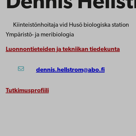
Dennis Hells
Kiinteistönhoitaja
vid Husö biologiska station
Ympäristö- ja meribiologia
Luonnontieteiden ja tekniikan tiedekunta
dennis.hellstrom@abo.fi
Tutkimusprofiili