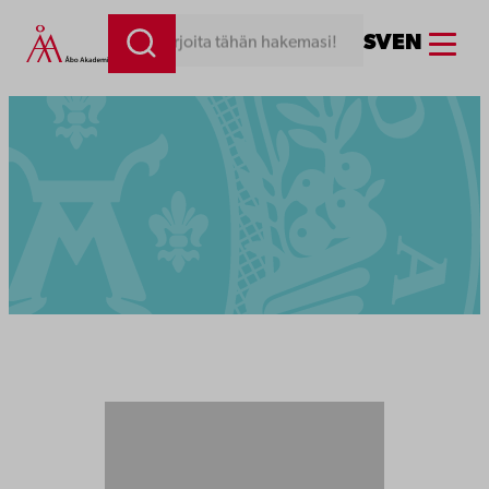
Menu
SV
EN
Kirjoita tähän hakemasi!