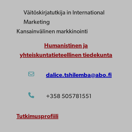
Väitöskirjatutkija
in International
Marketing
Kansainvälinen markkinointi
Humanistinen ja
yhteiskuntatieteellinen tiedekunta
dalice.tshilemba@abo.fi
+358 505781551
Tutkimusprofiili