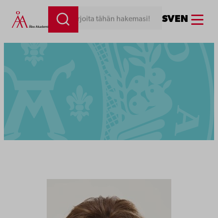
Menu
SV
EN
Kirjoita tähän hakemasi!