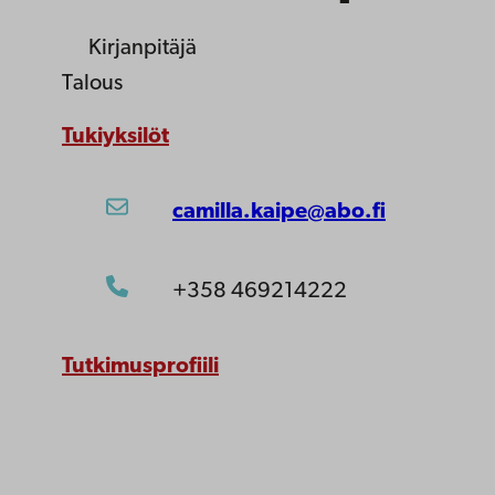
Kirjanpitäjä
Talous
Tukiyksilöt
camilla.kaipe@abo.fi
+358 469214222
Tutkimusprofiili