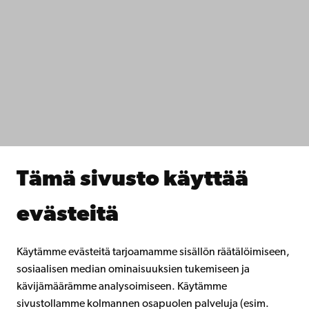
Ota yhteyttä
Saavutettavuus
Tietosuoja
IT-apua
Tiedekunnat
Opiskele meillä
Tutki kanssamme
Tee yhteistyötä kanssamme
Åbo Akademin kirjasto
Jatkuva oppiminen
Tämä sivusto käyttää
Lahjoita Åbo Akademille
Liity alumniverkostoomme
evästeitä
Åbo Akademista
Intra
Käytämme evästeitä tarjoamamme sisällön räätälöimiseen,
sosiaalisen median ominaisuuksien tukemiseen ja
kävijämäärämme analysoimiseen. Käytämme
Facebook
Instagram
YouTube
LinkedIn
Blog
Snapchat
sivustollamme kolmannen osapuolen palveluja (esim.