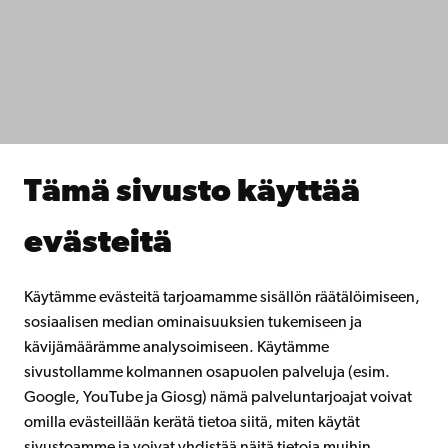
IT-apua
Tiedekunnat
Opiskele meillä
Tutki kanssamme
Tee yhteistyötä kanssamme
Åbo Akademin kirjasto
Jatkuva oppiminen
Tämä sivusto käyttää
Lahjoita Åbo Akademille
Liity alumniverkostoomme
evästeitä
Åbo Akademista
Intra
Käytämme evästeitä tarjoamamme sisällön räätälöimiseen,
sosiaalisen median ominaisuuksien tukemiseen ja
kävijämäärämme analysoimiseen. Käytämme
Facebook
Instagram
YouTube
LinkedIn
Blog
Snapchat
sivustollamme kolmannen osapuolen palveluja (esim.
Google, YouTube ja Giosg) nämä palveluntarjoajat voivat
omilla evästeillään kerätä tietoa siitä, miten käytät