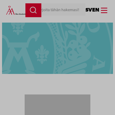
Menu
SV
EN
Kirjoita tähän hakemasi!