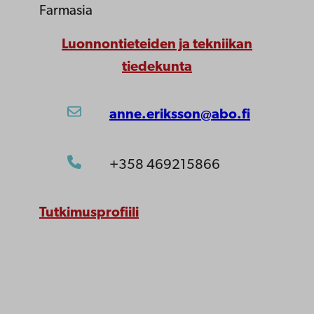
Farmasia
Luonnontieteiden ja tekniikan
tiedekunta
anne.eriksson@abo.fi
+358 469215866
Tutkimusprofiili