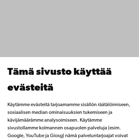
Saavutettavuus
Tietosuoja
IT-apua
Tiedekunnat
Opiskele meillä
Tutki kanssamme
Tee yhteistyötä kanssamme
Åbo Akademin kirjasto
Jatkuva oppiminen
Tämä sivusto käyttää
Lahjoita Åbo Akademille
Liity alumniverkostoomme
evästeitä
Åbo Akademista
Intra
Käytämme evästeitä tarjoamamme sisällön räätälöimiseen,
sosiaalisen median ominaisuuksien tukemiseen ja
kävijämäärämme analysoimiseen. Käytämme
Facebook
Instagram
YouTube
LinkedIn
Blog
Snapchat
sivustollamme kolmannen osapuolen palveluja (esim.
Google, YouTube ja Giosg) nämä palveluntarjoajat voivat