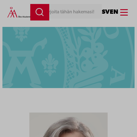
Menu
SV
EN
Kirjoita tähän hakemasi!