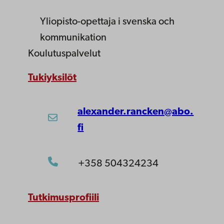
Yliopisto-opettaja
i svenska och
kommunikation
Koulutuspalvelut
Tukiyksilöt
alexander.rancken@abo.
fi
+358 504324234
Tutkimusprofiili