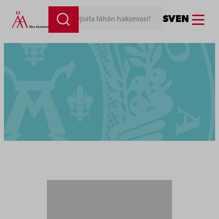
Menu
SV
EN
Kirjoita tähän hakemasi!