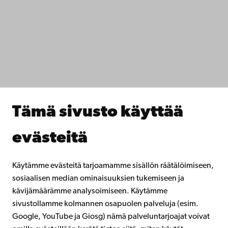
Tietosuoja
IT-apua
Tiedekunnat
Opiskele meillä
Tutki kanssamme
Tee yhteistyötä kanssamme
Åbo Akademin kirjasto
Jatkuva oppiminen
Tämä sivusto käyttää
Lahjoita Åbo Akademille
Liity alumniverkostoomme
evästeitä
Åbo Akademista
Intra
Käytämme evästeitä tarjoamamme sisällön räätälöimiseen,
sosiaalisen median ominaisuuksien tukemiseen ja
kävijämäärämme analysoimiseen. Käytämme
Facebook
Instagram
YouTube
LinkedIn
Blog
Snapchat
sivustollamme kolmannen osapuolen palveluja (esim.
Google, YouTube ja Giosg) nämä palveluntarjoajat voivat