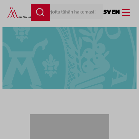
Menu
SV
EN
Kirjoita tähän hakemasi!