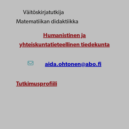
Väitöskirjatutkija
Matematiikan didaktiikka
Humanistinen ja
yhteiskuntatieteellinen tiedekunta
aida.ohtonen@abo.fi
Tutkimusprofiili