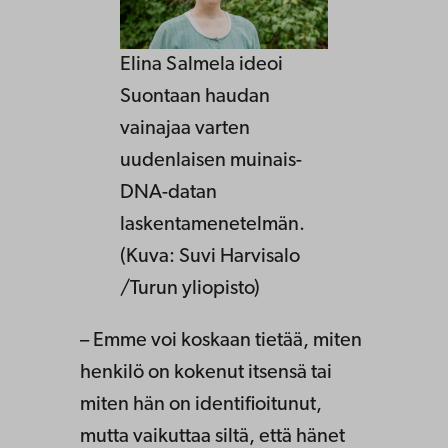
Elina Salmela ideoi
Suontaan haudan
vainajaa varten
uudenlaisen muinais-
DNA-datan
laskentamenetelmän.
(Kuva: Suvi Harvisalo
/Turun yliopisto)
– Emme voi koskaan tietää, miten
henkilö on kokenut itsensä tai
miten hän on identifioitunut,
mutta vaikuttaa siltä, että hänet