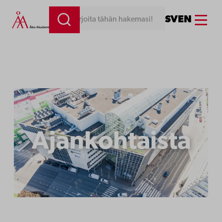
Siirry
Menu
SV
EN
Kirjoita tähän hakemasi!
sisältöön
Ajankohtaista