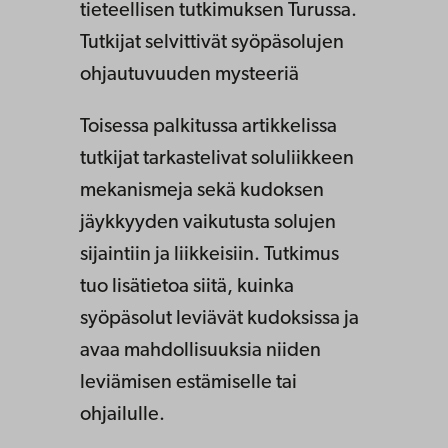
tieteellisen tutkimuksen Turussa.
Tutkijat selvittivät syöpäsolujen
ohjautuvuuden mysteeriä
Toisessa palkitussa artikkelissa
tutkijat tarkastelivat soluliikkeen
mekanismeja sekä kudoksen
jäykkyyden vaikutusta solujen
sijaintiin ja liikkeisiin. Tutkimus
tuo lisätietoa siitä, kuinka
syöpäsolut leviävät kudoksissa ja
avaa mahdollisuuksia niiden
leviämisen estämiselle tai
ohjailulle.