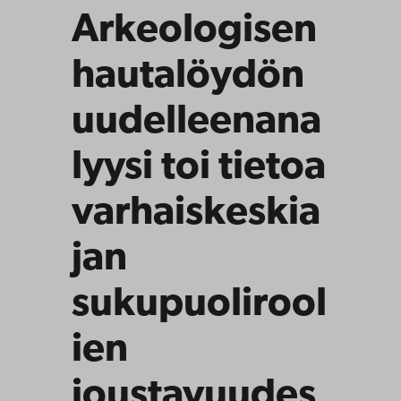
Arkeologisen
hautalöydön
uudelleenana
lyysi toi tietoa
varhaiskeskia
jan
sukupuolirool
ien
joustavuudes