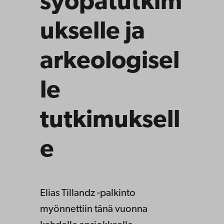
syöpätutkim
ukselle ja
arkeologisel
le
tutkimuksell
e
Elias Tillandz -palkinto
myönnettiin tänä vuonna