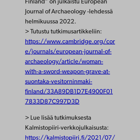
Finland” on julkaistu European
Journal of Archaeology -lehdessä
helmikuussa 2022.
> Tutustu tutkimusartikkeliin:
https://www.cambridge.org/cor
e/journals/european-journal-of-
archaeology/article/woman-
with-a-sword-weapon-grave-at-
suontaka-vesitorninmaki-
finland/33A89DB1D7E4900F01
7833D87C997D3D
> Lue lisää tutkimuksesta
Kalmistopiiri-verkkojulkaisusta:
https://kalmistopiiri.fi/2021/07/