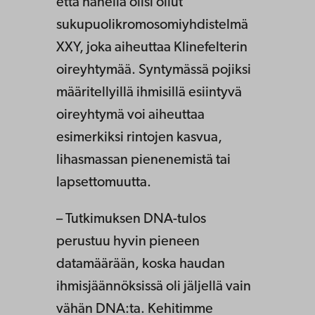
että hänellä olisi ollut
sukupuolikromosomiyhdistelmä
XXY, joka aiheuttaa Klinefelterin
oireyhtymää. Syntymässä pojiksi
määritellyillä ihmisillä esiintyvä
oireyhtymä voi aiheuttaa
esimerkiksi rintojen kasvua,
lihasmassan pienenemistä tai
lapsettomuutta.
– Tutkimuksen DNA-tulos
perustuu hyvin pieneen
datamäärään, koska haudan
ihmisjäännöksissä oli jäljellä vain
vähän DNA:ta. Kehitimme