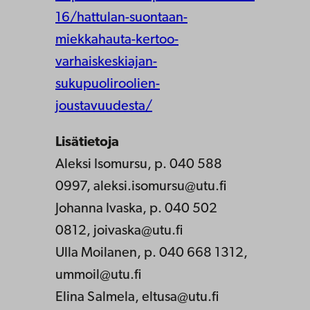
16/hattulan-suontaan-
miekkahauta-kertoo-
varhaiskeskiajan-
sukupuoliroolien-
joustavuudesta/
Lisätietoja
Aleksi Isomursu, p. 040 588
0997, aleksi.isomursu@utu.fi
Johanna Ivaska, p. 040 502
0812, joivaska@utu.fi
Ulla Moilanen, p. 040 668 1312,
ummoil@utu.fi
Elina Salmela, eltusa@utu.fi