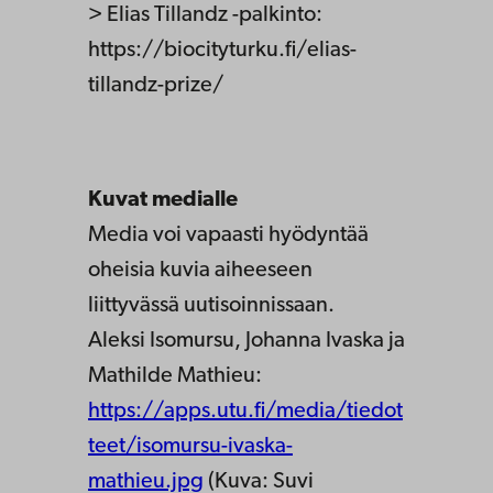
> Elias Tillandz -palkinto:
https://biocityturku.fi/elias-
tillandz-prize/
Kuvat medialle
Media voi vapaasti hyödyntää
oheisia kuvia aiheeseen
liittyvässä uutisoinnissaan.
Aleksi Isomursu, Johanna Ivaska ja
Mathilde Mathieu:
https://apps.utu.fi/media/tiedot
teet/isomursu-ivaska-
mathieu.jpg
(Kuva: Suvi