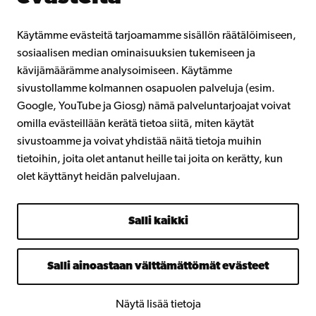
Intra
Käytämme evästeitä tarjoamamme sisällön räätälöimiseen,
sosiaalisen median ominaisuuksien tukemiseen ja
kävijämäärämme analysoimiseen. Käytämme
Facebook
Instagram
YouTube
LinkedIn
Blog
Snapchat
sivustollamme kolmannen osapuolen palveluja (esim.
Google, YouTube ja Giosg) nämä palveluntarjoajat voivat
omilla evästeillään kerätä tietoa siitä, miten käytät
sivustoamme ja voivat yhdistää näitä tietoja muihin
tietoihin, joita olet antanut heille tai joita on kerätty, kun
olet käyttänyt heidän palvelujaan.
Salli kaikki
Salli ainoastaan välttämättömät evästeet
Näytä lisää tietoja