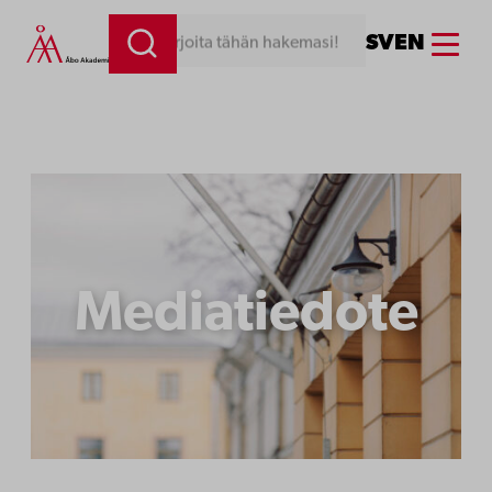
Siirry
Menu
SV
EN
Kirjoita tähän hakemasi!
sisältöön
Mediatiedote