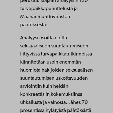
perustuu laajaan analyysiin 130
turvapaikkapuhuttelusta ja
Maahanmuuttoviraston
päätöksestä.
Analyysi osoittaa, että
seksuaaliseen suuntautumiseen
liittyvissä turvapaikkatutkinnoissa
kiinnitetään usein enemmän
huomiota hakijoiden seksuaalisen
suuntautumisen uskottavuuden
arviointiin kuin heidän
konkreettisiin kokemuksiinsa
uhkailusta ja vainosta. Lähes 70
prosentissa hylätyistä päätöksistä