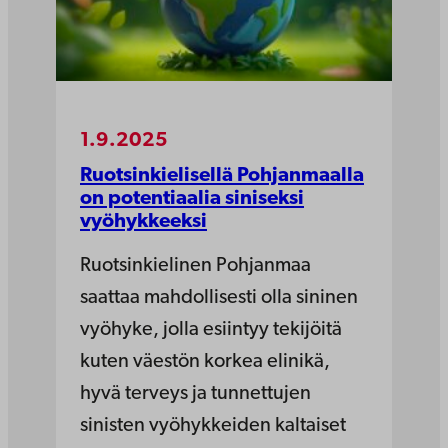
1.9.2025
Ruotsinkielisellä Pohjanmaalla
on potentiaalia siniseksi
vyöhykkeeksi
Ruotsinkielinen Pohjanmaa
saattaa mahdollisesti olla sininen
vyöhyke, jolla esiintyy tekijöitä
kuten väestön korkea elinikä,
hyvä terveys ja tunnettujen
sinisten vyöhykkeiden kaltaiset