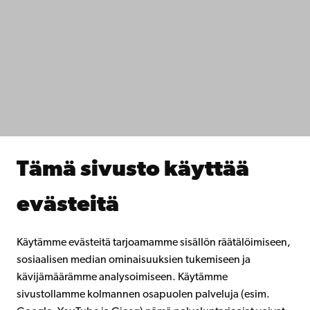
Saavutettavuus
Tietosuoja
IT-apua
Tiedekunnat
Opiskele meillä
Tutki kanssamme
Tee yhteistyötä kanssamme
Åbo Akademin kirjasto
Jatkuva oppiminen
Tämä sivusto käyttää
Lahjoita Åbo Akademille
Liity alumniverkostoomme
evästeitä
Åbo Akademista
Intra
Käytämme evästeitä tarjoamamme sisällön räätälöimiseen,
sosiaalisen median ominaisuuksien tukemiseen ja
kävijämäärämme analysoimiseen. Käytämme
Facebook
Instagram
YouTube
LinkedIn
Blog
Snapchat
sivustollamme kolmannen osapuolen palveluja (esim.