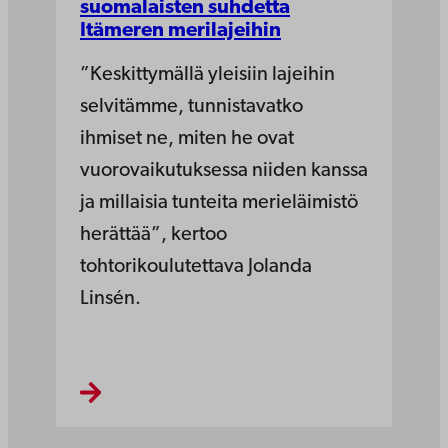
suomalaisten suhdetta
Itämeren merilajeihin
”Keskittymällä yleisiin lajeihin
selvitämme, tunnistavatko
ihmiset ne, miten he ovat
vuorovaikutuksessa niiden kanssa
ja millaisia tunteita merieläimistö
herättää”, kertoo
tohtorikoulutettava Jolanda
Linsén.