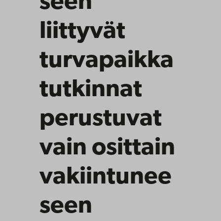
seen
liittyvät
turvapaikka
tutkinnat
perustuvat
vain osittain
vakiintunee
seen