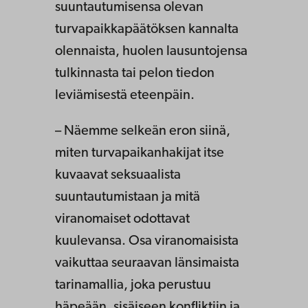
suuntautumisensa olevan
turvapaikkapäätöksen kannalta
olennaista, huolen lausuntojensa
tulkinnasta tai pelon tiedon
leviämisestä eteenpäin.
– Näemme selkeän eron siinä,
miten turvapaikanhakijat itse
kuvaavat seksuaalista
suuntautumistaan ja mitä
viranomaiset odottavat
kuulevansa. Osa viranomaisista
vaikuttaa seuraavan länsimaista
tarinamallia, joka perustuu
häpeään, sisäiseen konfliktiin ja